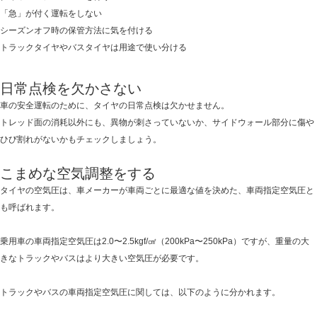
「急」が付く運転をしない
シーズンオフ時の保管方法に気を付ける
トラックタイヤやバスタイヤは用途で使い分ける
日常点検を欠かさない
車の安全運転のために、タイヤの日常点検は欠かせません。
トレッド面の消耗以外にも、異物が刺さっていないか、サイドウォール部分に傷や
ひび割れがないかもチェックしましょう。
こまめな空気調整をする
タイヤの空気圧は、車メーカーが車両ごとに最適な値を決めた、車両指定空気圧と
も呼ばれます。
乗用車の車両指定空気圧は2.0〜2.5kgf/㎠（200kPa〜250kPa）ですが、重量の大
きなトラックやバスはより大きい空気圧が必要です。
トラックやバスの車両指定空気圧に関しては、以下のように分かれます。