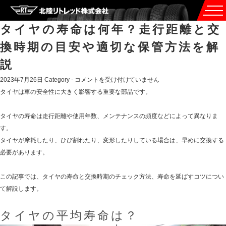
タイヤの寿命は何年？走行距離と交
換時期の目安や適切な保管方法を解
説
タ
2023年7月26日
Category -
コメントを受け付けていません
イ
タイヤは車の安全性に大きく影響する重要な部品です。
ヤ
の
タイヤの寿命は走行距離や使用年数、メンテナンスの頻度などによって異なりま
寿
す。
命
タイヤが摩耗したり、ひび割れたり、変形したりしている場合は、早めに交換する
は
必要があります。
何
年？
この記事では、タイヤの寿命と交換時期のチェック方法、寿命を延ばすコツについ
走
て解説します。
行
タイヤの平均寿命は？
距
離