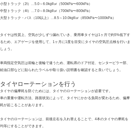
小型トラック（2t）…5.0～6.0kgf/㎠（500kPa〜600kPa）
中型トラック（4t）…7.0～8.0kgf/㎠（700kPa〜800kPa）
大型トラック・バス（10t以上）…8.5～10.0kgf/㎠（850kPa〜1000kPa）
タイヤは性質上、空気が少しずつ漏れていき、乗用車タイヤは1ヶ月で約5%低下す
るため、エアゲージを使用して、1ヶ月に1度を目安にタイヤの空気圧点検を行いま
しょう。
車両指定空気圧は前輪と後輪で違うため、運転席のドア付近、センターピラー部、
給油口部などに貼られたラベルや取り扱い説明書を確認すると良いでしょう。
タイヤローテーションを行う
タイヤの偏摩耗を防ぐためには、タイヤのローテーションが必要です。
車の重量や運転方法、路面状況によって、タイヤにかかる負荷が変わるため、偏摩
耗が起こることがあります。
タイヤのローテーションは、前後左右を入れ替えることで、4本のタイヤの摩耗を
均等にすることができます。