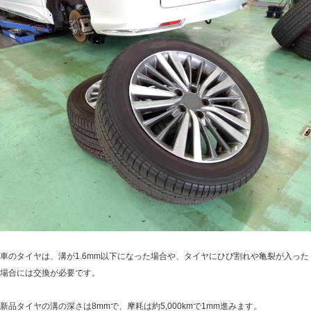
と
交
換
時
期
の
目
安
や
適
切
な
保
管
方
車のタイヤは、溝が1.6mm以下になった場合や、タイヤにひび割れや亀裂が入った
法
場合には交換が必要です。
を
解
新品タイヤの溝の深さは8mmで、摩耗は約5,000kmで1mm進みます。