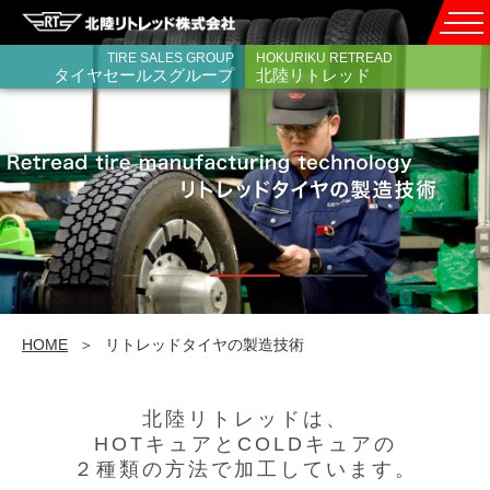
TIRE SALES GROUP
HOKURIKU RETREAD
タイヤセールスグループ
北陸リトレッド
HOME
＞
リトレッドタイヤの製造技術
北陸リトレッドは、
HOTキュアとCOLDキュアの
２種類の方法で加工しています。